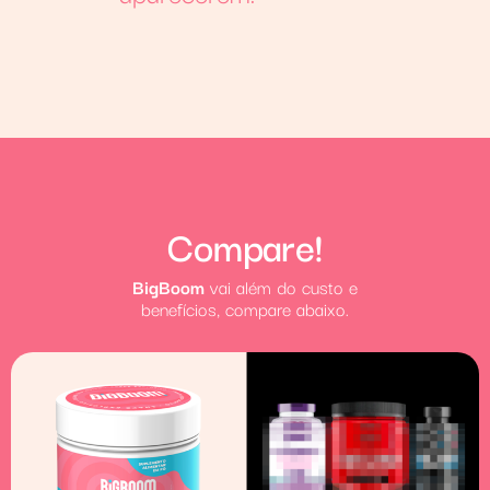
Compare!
BigBoom
vai além do custo e
benefícios, compare abaixo.