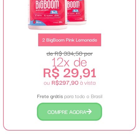
2 BigBoom Pink Lemonade
de R$ 334,50 por
12x de
R$ 29,91
ou
R$297,90
à vista
Frete grátis
para todo o Brasil
COMPRE AGORA