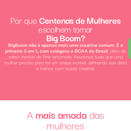
Por que
Centenas de Mulheres
escolhem tomar
Big Boom?
BigBoom não é apenas mais uma creatina comum. É a
primeira 3 em 1, com colágeno e BCAA do Brasil
, além do
sabor incrível de Pink lemonade. Reunimos tudo que uma
mulher precisa para ter um shape incrível, alinhando sua dieta
e treinos com nossa creatina.
A
mais amada
das
mulheres