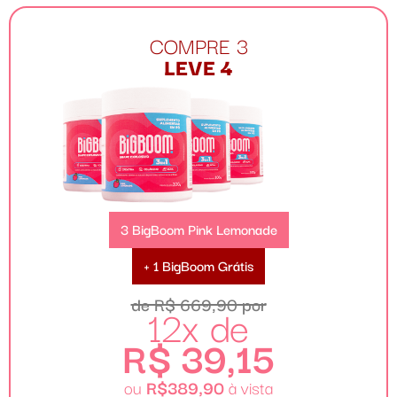
COMPRE 3
LEVE 4
3 BigBoom Pink Lemonade
+ 1 BigBoom Grátis
de R$ 669,90 por
12x de
R$ 39,15
ou
R$389,90
à vista