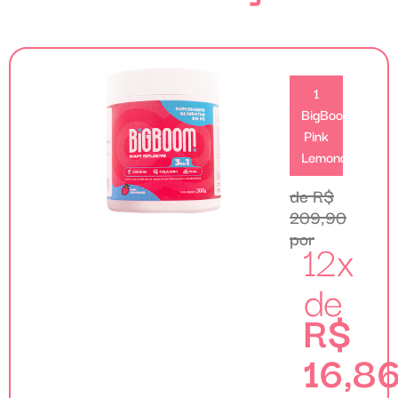
1
BigBoom
Pink
Lemonade
de R$
209,90
por
12x
de
R$
16,8