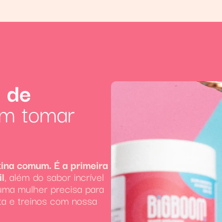
 de
m tomar
ina comum. É a primeira
l
, além do sabor incrível
uma mulher precisa para
eta e treinos com nossa