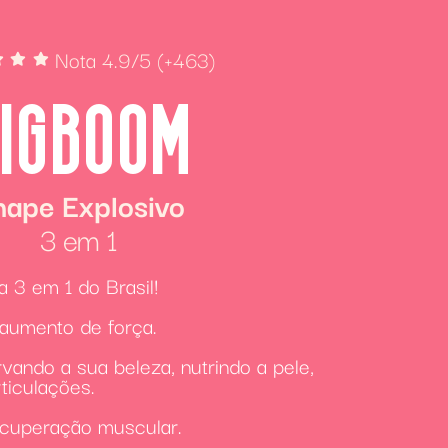
Nota 4.9/5 (+463)
IGBOOM
hape Explosivo
3 em 1
a 3 em 1 do Brasil!
 aumento de força.
vando a sua beleza, nutrindo a pele,
ticulações.
ecuperação muscular.