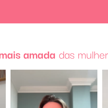
mais amada
das mulhe