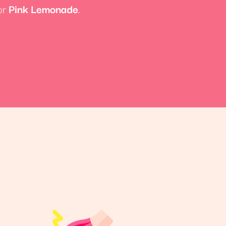
or
Pink Lemonade
.