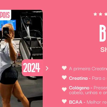
B
S
A primeira Creatin
Creatina -
Para o
Colágeno -
Preser
cabelo, unhas e ar
BCAA -
Melhor r