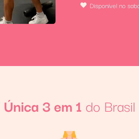
Disponível no sab
Única 3 em 1
do Brasil